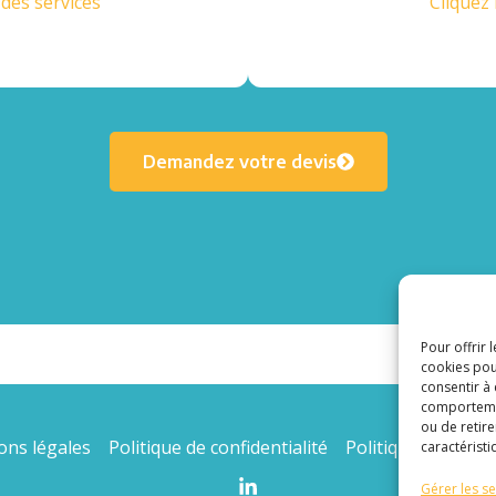
l des services
Cliquez 
Demandez votre devis
Pour offrir 
cookies pou
consentir à
comportement
ou de retire
ons légales
Politique de confidentialité
Politique de cooki
caractéristi
Gérer les se